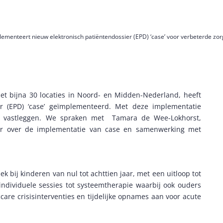
ementeert nieuw elektronisch patiëntendossier (EPD) ‘case’ voor verbeterde zor
met bijna 30 locaties in Noord- en Midden-Nederland, heeft
er (EPD) ‘case’ geïmplementeerd. Met deze implementatie
er vastleggen. We spraken met Tamara de Wee-Lokhorst,
er over de implementatie van case en samenwerking met
k bij kinderen van nul tot achttien jaar, met een uitloop tot
individuele sessies tot systeemtherapie waarbij ook ouders
are crisisinterventies en tijdelijke opnames aan voor acute