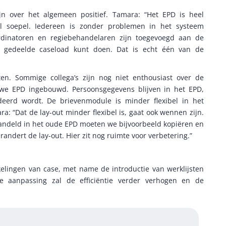
ijn over het algemeen positief. Tamara: “Het EPD is heel
el soepel. Iedereen is zonder problemen in het systeem
rdinatoren en regiebehandelaren zijn toegevoegd aan de
je gedeelde caseload kunt doen. Dat is echt één van de
ten. Sommige collega’s zijn nog niet enthousiast over de
uwe EPD ingebouwd. Persoonsgegevens blijven in het EPD,
deerd wordt. De brievenmodule is minder flexibel in het
: “Dat de lay-out minder flexibel is, gaat ook wennen zijn.
andeld in het oude EPD moeten we bijvoorbeeld kopiëren en
ndert de lay-out. Hier zit nog ruimte voor verbetering.”
elingen van case, met name de introductie van werklijsten
ze aanpassing zal de efficiëntie verder verhogen en de