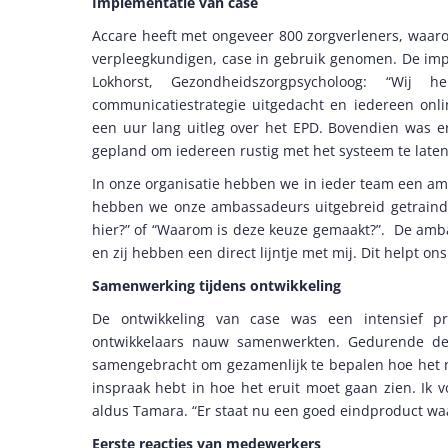
Implementatie van case
Accare heeft met ongeveer 800 zorgverleners, waaro
verpleegkundigen, case in gebruik genomen. De im
Lokhorst, Gezondheidszorgpsycholoog: “Wi
communicatiestrategie uitgedacht en iedereen onli
een uur lang uitleg over het EPD. Bovendien was e
gepland om iedereen rustig met het systeem te late
In onze organisatie hebben we in ieder team een am
hebben we onze ambassadeurs uitgebreid getrain
hier?” of “Waarom is deze keuze gemaakt?”. De amba
en zij hebben een direct lijntje met mij. Dit helpt 
Samenwerking tijdens ontwikkeling
De ontwikkeling van case was een intensief pr
ontwikkelaars nauw samenwerkten. Gedurende de
samengebracht om gezamenlijk te bepalen hoe het nie
inspraak hebt in hoe het eruit moet gaan zien. Ik v
aldus Tamara. “Er staat nu een goed eindproduct waa
Eerste reacties van medewerkers