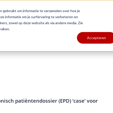
n gebruikt om informatie te verzamelen over hoe je
Agenda
Succesverhalen
Vacatures
Over
Contact
Klant
e informatie om je surfervaring te verbeteren en
ers, zowel op deze website als via andere media. Zie
ruiken.
Accepteren
isch patiëntendossier (EPD) ‘case’ voor