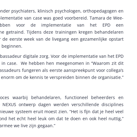
nder psychiaters, klinisch psychologen, orthopedagogen en
plementatie van case was goed voorbereid. Tamara de Wee-
j hebben voor de implementatie van het EPD een
ne getraind. Tijdens deze trainingen kregen behandelaren
r de eerste week van de livegang een gezamenlijke opstart
n beginnen.
bassadeur digitale zorg. Voor de implementatie van het EPD
d in case. We hebben hen meegenomen in “Waarom zit dit
ssadeurs fungeren als eerste aanspreekpunt voor collega’s
ons enorm om de kennis te verspreiden binnen de organisatie.”
oces waarbij behandelaren, functioneel beheerders en
 NEXUS ontwerp dagen werden verschillende disciplines
uwe systeem eruit moest zien. “Het is fijn dat je heel veel
ond het echt heel leuk om dat te doen en ook heel nuttig,”
rmee we live zijn gegaan.”