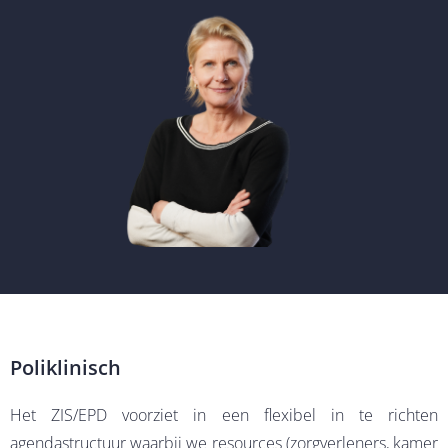
Poliklinisch
Het ZIS/EPD voorziet in een flexibel in te richten
agendastructuur waarbij we resources (zorgverleners, kamer