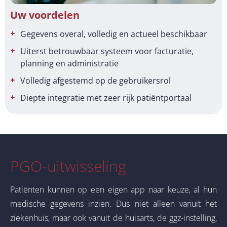
Uw voordelen
Gegevens overal, volledig en actueel beschikbaar
Uiterst betrouwbaar systeem voor facturatie,
planning en administratie
Volledig afgestemd op de gebruikersrol
Diepte integratie met zeer rijk patiëntportaal
PGO-uitwisseling
Patiënten kunnen op een eigen app naar keuze, al hun
medische gegevens inzien. Dus niet alleen vanuit het
ziekenhuis, maar ook vanuit de huisarts, de ggz-instelling,