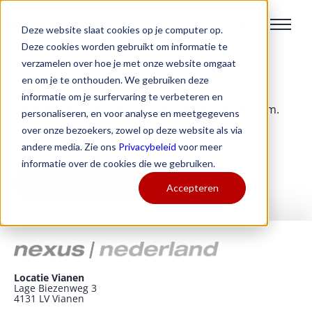
Deze website slaat cookies op je computer op.
Deze cookies worden gebruikt om informatie te
verzamelen over hoe je met onze website omgaat
Bedankt voor uw bericht!
en om je te onthouden. We gebruiken deze
informatie om je surfervaring te verbeteren en
Wij hebben uw bericht ontvangen en nemen z.s.m.
personaliseren, en voor analyse en meetgegevens
contact met u op!
over onze bezoekers, zowel op deze website als via
andere media. Zie ons
Privacybeleid
voor meer
informatie over de cookies die we gebruiken.
Terug naar homepage
Accepteren
Locatie Vianen
Lage Biezenweg 3
4131 LV Vianen